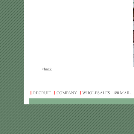
>
back