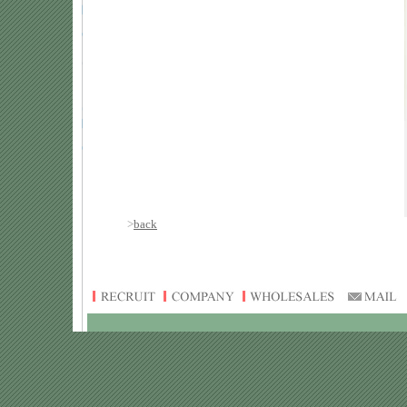
>
back