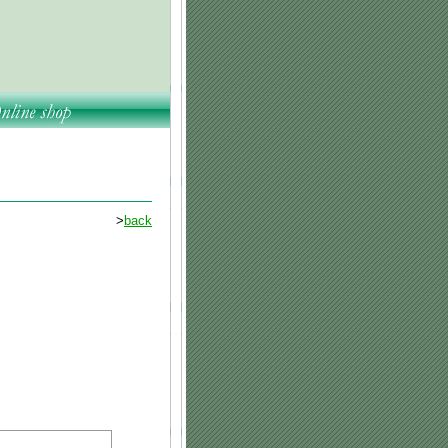
>
back