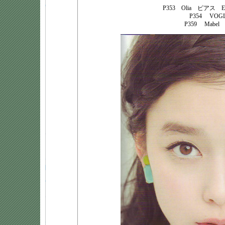
P353 Olia ピアス 
P354 VOGL
P359 Mabe