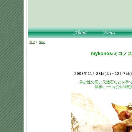
TOP
>
News
mykonos
/ミコノ
年
月
日(金)～
月
日
2008
11
28
12
7
希少性の高い天然石などを手
世界に一つだけの特