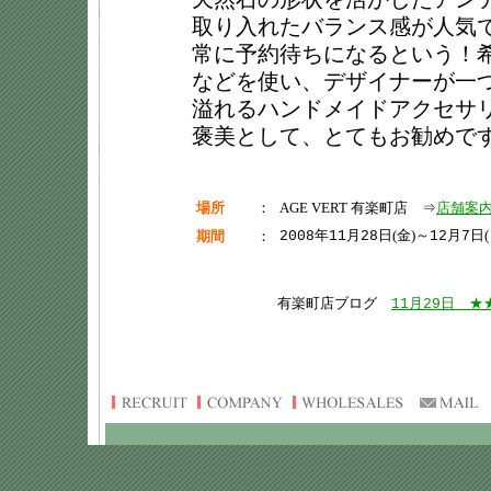
取り入れたバランス感が人気
常に予約待ちになるという！
などを使い、デザイナーが一
溢れるハンドメイドアクセサ
褒美として、とてもお勧めで
場所
：
AGE VERT 有楽町店 ⇒
店舗案
年
月
日(金)～
月
日(
期間
：
2008
11
28
12
7
有楽町店ブログ
月
日 ★
11
29